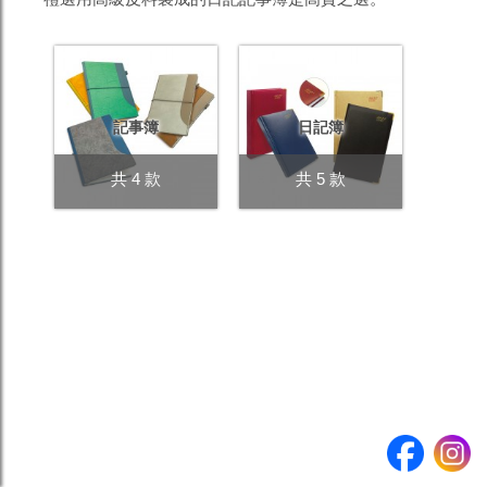
產品
數量
提交查詢 >
記事簿
日記簿
共 4 款
共 5 款