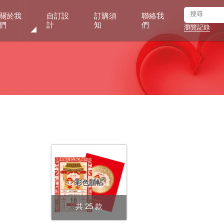
關於我
自訂設
訂購須
聯絡我
們
計
知
們
瀏覽記錄
彩色囍帖
共 25 款
數量