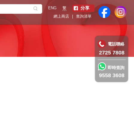
分享
繁
ENG
網上商店
|
查詢清單
電話聯絡
2725 7808
即時查詢
9558 3608