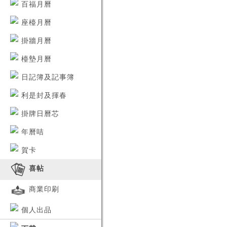
百福月曆
2024-06-21
全新2025年月曆產品已經推出，
產品已儲存，繼續選看其他
座檯月曆
歡迎向營業員查詢並蒞臨本公司
門市查看更多。
掛牆月曆
檯墊月曆
日記簿及記事簿
利是封及揮春
掛牌日曆芯
年曆咭
賀卡
喜帖
商業印刷
個人出品