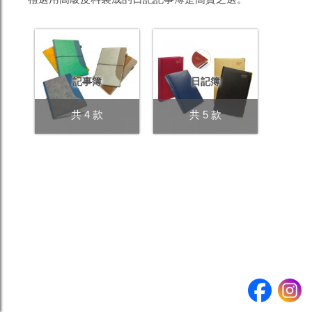
產品
數量
提交查詢 >
記事簿
日記簿
共 4 款
共 5 款