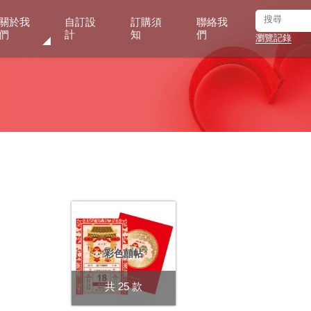
關於我
自訂設
訂購須
聯絡我
們
計
知
們
瀏覽記錄
彩色囍帖
共 25 款
數量