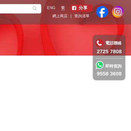
分享
繁
ENG
網上商店
|
查詢清單
電話聯絡
2725 7808
即時查詢
9558 3608