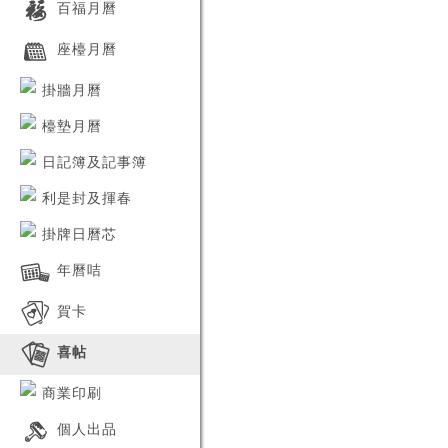
百福月曆
2024-06-21
全新2025年月曆產品已經推出，
產品已儲存，繼續選看其他
歡迎向營業員查詢並蒞臨本公司
座檯月曆
門市查看更多。
掛牆月曆
檯墊月曆
日記簿及記事簿
利是封及揮春
掛牌日曆芯
年曆咭
賀卡
喜帖
商業印刷
個人出品